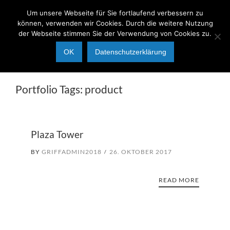
Um unsere Webseite für Sie fortlaufend verbessern zu
können, verwenden wir Cookies. Durch die weitere Nutzung
der Webseite stimmen Sie der Verwendung von Cookies zu.
OK
Datenschutzerklärung
Portfolio Tags:
product
Plaza Tower
BY
GRIFFADMIN2018
26. OKTOBER 2017
READ MORE