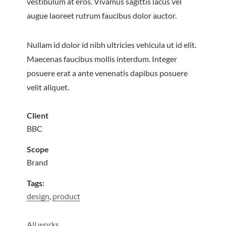
vestibulum at eros. Vivamus sagittis lacus vel
augue laoreet rutrum faucibus dolor auctor.
Nullam id dolor id nibh ultricies
vehicula
ut id elit.
Maecenas faucibus mollis interdum. Integer
posuere erat a ante venenatis dapibus posuere
velit aliquet.
Client
BBC
Scope
Brand
Tags:
design
,
product
All works